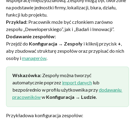
współpracę międzydziałową. Zespoły mogą być tworzone 
na podstawie jednostki firmy, lokalizacji, biura, działu, 
funkcji lub projektu.
Przykład:
 Pracownik może być członkiem zarówno 
zespołu „Deweloperskiego”, jak i „Badań i Innowacji”.
Dodawanie zespołów:
Przejdź do 
Konfiguracja → Zespoły
 i kliknij przycisk 
+
, 
aby zbudować strukturę zespołów oraz przypisać do nich 
osoby i 
managerów
.
Wskazówka:
 Zespoły można tworzyć 
automatycznie poprzez 
import danych
 lub 
bezpośrednio w profilu użytkownika przy 
dodawaniu 
pracowników
 w 
Konfiguracja → Ludzie
.
Przykładowa konfiguracja zespołów: