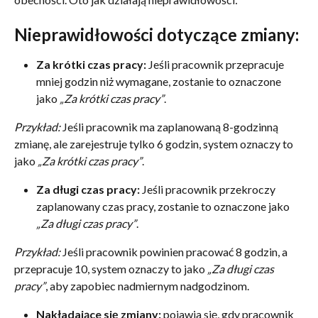
Nieprawidłowości dotyczące zmiany:
Za krótki czas pracy:
 Jeśli pracownik przepracuje 
mniej godzin niż wymagane, zostanie to oznaczone 
jako 
„Za krótki czas pracy”
.
Przykład:
 Jeśli pracownik ma zaplanowaną 8-godzinną 
zmianę, ale zarejestruje tylko 6 godzin, system oznaczy to 
jako 
„Za krótki czas pracy”
.
Za długi czas pracy:
 Jeśli pracownik przekroczy 
zaplanowany czas pracy, zostanie to oznaczone jako 
„Za długi czas pracy”
.
Przykład:
 Jeśli pracownik powinien pracować 8 godzin, a 
przepracuje 10, system oznaczy to jako 
„Za długi czas 
pracy”
, aby zapobiec nadmiernym nadgodzinom.
Nakładające się zmiany:
 pojawia się, gdy pracownik 