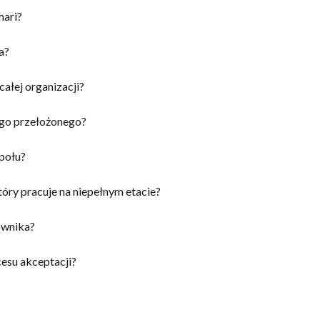
mari?
a?
całej organizacji?
ego przełożonego?
społu?
óry pracuje na niepełnym etacie?
ownika?
esu akceptacji?