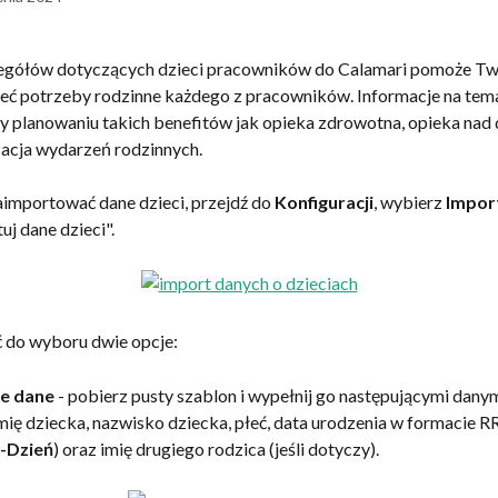
egółów dotyczących dzieci pracowników do Calamari pomoże Twoj
ieć potrzeby rodzinne każdego z pracowników. Informacje na temat
y planowaniu takich benefitów jak opieka zdrowotna, opieka nad d
acja wydarzeń rodzinnych.
zaimportować dane dzieci, przejdź do 
Konfiguracji
, wybierz 
Impor
tuj dane dzieci".
 do wyboru dwie opcje:
we dane
 - pobierz pusty szablon i wypełnij go następującymi danym
mię dziecka, nazwisko dziecka, płeć, data urodzenia w formaci
-Dzień
) oraz imię drugiego rodzica (jeśli dotyczy).