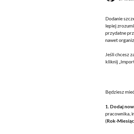
Dodanie szcz
lepiej zrozum
przydatne prz
nawet organiz
Jeśli chcesz 
kliknij „Impor
Będziesz mieć
1. Dodaj no
pracownika, i
(
Rok-Miesiąc