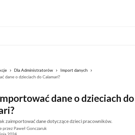
Monitoring system
kcje
Dla Administratorów
Import danych
ać dane o dzieciach do Calamari?
importować dane o dzieciach do
ri?
jak zaimportować dane dotyczące dzieci pracowników.
e przez
Paweł Gonczaruk
śnia 2024