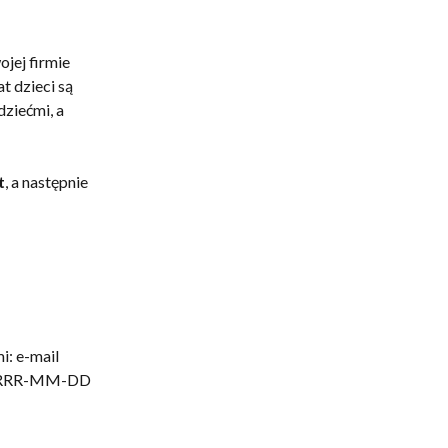
ej firmie 
 dzieci są 
ziećmi, a 
t
, a następnie 
i: e-mail 
e RRRR-MM-DD 