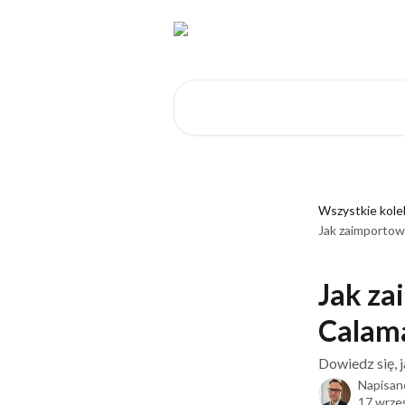
Przejdź do głównej zawartości
Przeszukaj artykuły...
Wszystkie kole
Jak zaimportow
Jak za
Calama
Dowiedz się, 
Napisan
17 wrze