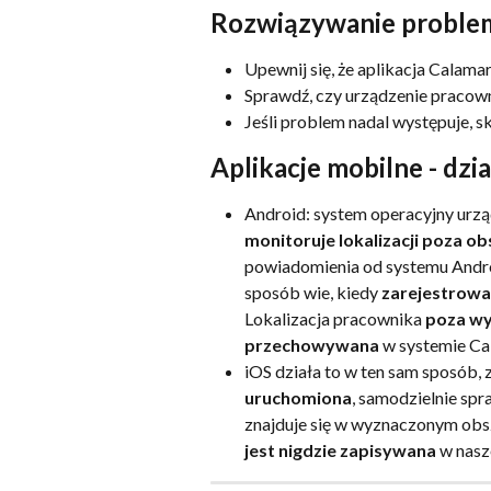
Rozwiązywanie probl
Upewnij się, że aplikacja Calama
Sprawdź, czy urządzenie pracown
Jeśli problem nadal występuje, s
Aplikacje mobilne - dzia
Android: system operacyjny urząd
monitoruje lokalizacji poza o
powiadomienia od systemu Andro
sposób wie, kiedy 
zarejestrowa
Lokalizacja pracownika 
poza wy
przechowywana
 w systemie Ca
iOS działa to w ten sam sposób, z
uruchomiona
, samodzielnie spr
znajduje się w wyznaczonym obs
jest nigdzie zapisywana
 w nasze