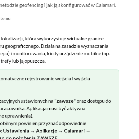
metodzie geofencing i jak ją skonfigurować w Calamari.
 temu
 lokalizacji, która wykorzystuje wirtualne granice 
u geograficznego. Działa na zasadzie wyznaczania 
lepu) i monitorowania, kiedy urządzenie mobilne (np. 
trefy lub ją opuszcza.
omatyczne rejestrowanie wejścia i wyjścia 
acyjnych ustawionych na "
zawsze
" oraz dostępu do 
 pracownika. Aplikacja musi być aktywna 
e uprawnienia).
obilnym powinien przyznać odpowiednie 
: 
Ustawienia → Aplikacje → Calamari → 
tęp do położenia ZAWSZE