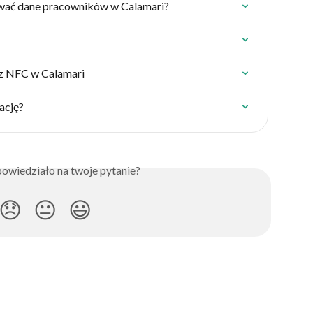
ować dane pracowników w Calamari?
 z NFC w Calamari
ację?
owiedziało na twoje pytanie?
😞
😐
😃