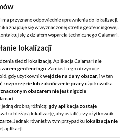
emów
ri ma przyznane odpowiednie uprawnienia do lokalizacji.
ika znajduje się w wyznaczonej strefie geofencingowej.
kontaktuj się z działem wsparcia technicznego Calamari.
łanie lokalizacji
zenia śledzi lokalizację. Aplikacja Calamari 
nie 
bszarem geofencingu
. Zamiast tego otrzymuje 
id, gdy użytkownik 
wejdzie na dany obszar
, i w ten 
ć rozpoczęcie lub zakończenie pracy
 użytkownika. 
znaczonym obszarem nie jest nigdzie 
lamari.
 jedną drobną różnicą: 
gdy aplikacja zostaje 
awdza bieżącą lokalizację, aby ustalić, czy użytkownik 
zarze. Jednak również w tym przypadku 
lokalizacja nie 
j aplikacji.