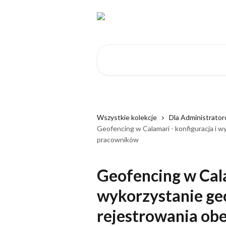
Przejdź do głównej zawartości
Przeszukaj artykuły...
Wszystkie kolekcje
Dla Administrato
Geofencing w Calamari - konfiguracja i 
pracowników
Geofencing w Cala
wykorzystanie ge
rejestrowania ob