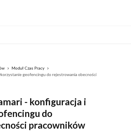
Monitoring system
rów
Moduł Czas Pracy
wykorzystanie geofencingu do rejestrowania obecności
mari - konfiguracja i
ofencingu do
ecności pracowników