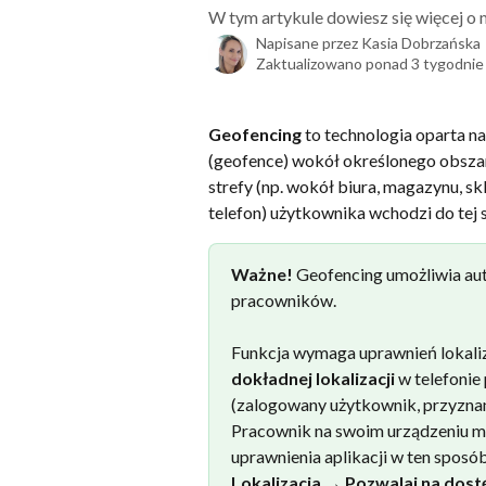
W tym artykule dowiesz się więcej o 
Napisane przez
Kasia Dobrzańska
Zaktualizowano ponad 3 tygodnie
Geofencing
 to technologia oparta na
(geofence) wokół określonego obszar
strefy (np. wokół biura, magazynu, sk
telefon) użytkownika wchodzi do tej s
Ważne! 
Geofencing umożliwia aut
pracowników.
Funkcja wymaga uprawnień lokaliz
dokładnej lokalizacji
 w telefonie
(zalogowany użytkownik, przyznan
Pracownik na swoim urządzeniu m
uprawnienia aplikacji w ten sposób
Lokalizacja → Pozwalaj na dos