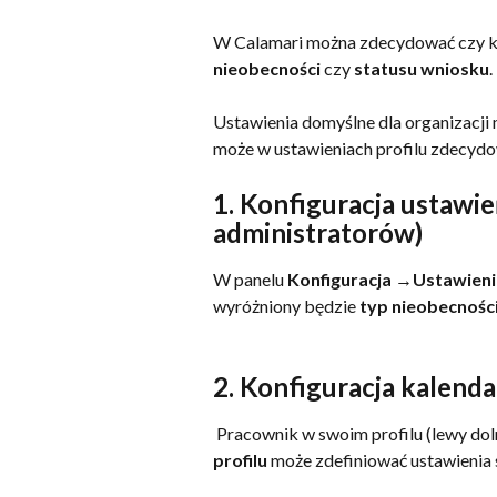
W Calamari można zdecydować czy ko
nieobecności 
czy 
statusu wniosku
.
Ustawienia domyślne dla organizacji
może w ustawieniach profilu zdecydo
1. Konfiguracja ustawień
administratorów)
W panelu 
Konfiguracja →Ustawieni
wyróżniony będzie 
typ nieobecnośc
2. 
Konfiguracja kalenda
 Pracownik w swoim profilu (lewy doln
profilu
 może zdefiniować ustawienia