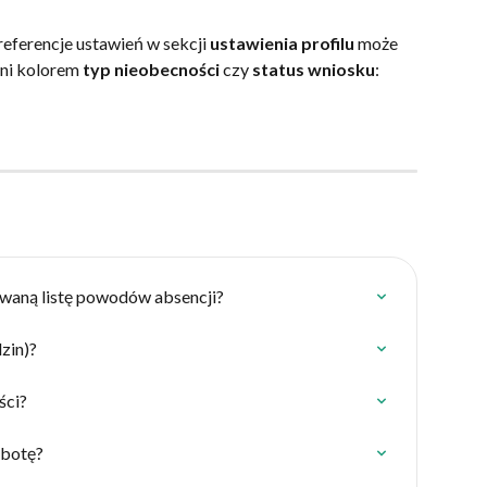
referencje ustawień w sekcji 
ustawienia profilu 
może 
ni kolorem 
typ nieobecności
 czy 
status
wniosku
:
owaną listę powodów absencji?
dzin)?
ści?
obotę?