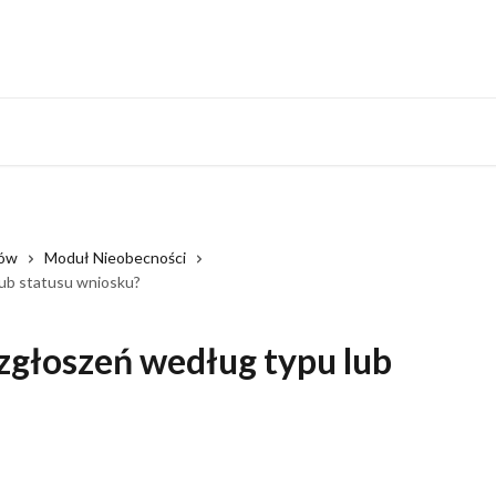
Monitoring system
rów
Moduł Nieobecności
lub statusu wniosku?
 zgłoszeń według typu lub