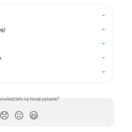
ng)
a
owiedziało na twoje pytanie?
😞
😐
😃