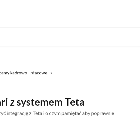
Monitoring system
temy kadrowo - płacowe
ri z systemem Teta
zyć integrację z Teta i o czym pamiętać aby poprawnie