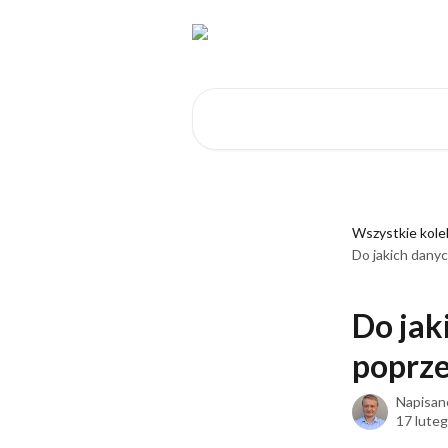
Przejdź do głównej zawartości
Przeszukaj artykuły...
Wszystkie kole
Do jakich danyc
Do jak
poprze
Napisan
17 lute