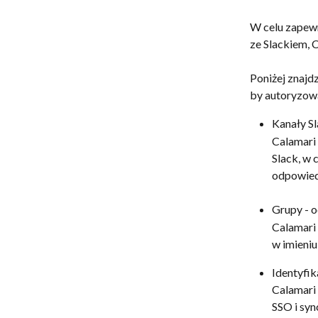
W celu zapewn
ze Slackiem, 
Poniżej znajd
by autoryzow
Kanały Sl
Calamari
Slack, w 
odpowied
Grupy - 
Calamari
w imieni
Identyfik
Calamari
SSO i syn