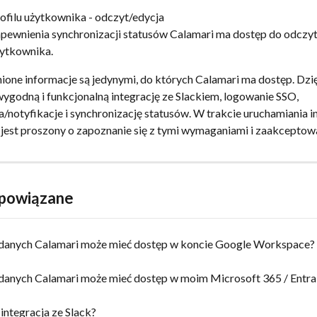
ofilu użytkownika - odczyt/edycja
pewnienia synchronizacji statusów Calamari ma dostęp do odczyt
żytkownika.
one informacje są jedynymi, do których Calamari ma dostęp. Dzię
godną i funkcjonalną integrację ze Slackiem, logowanie SSO, 
/notyfikacje i synchronizację statusów. W trakcie uruchamiania in
 jest proszony o zapoznanie się z tymi wymaganiami i zaakceptowa
 powiązane
 danych Calamari może mieć dostęp w koncie Google Workspace?
 danych Calamari może mieć dostęp w moim Microsoft 365 / Entra
 integracja ze Slack?