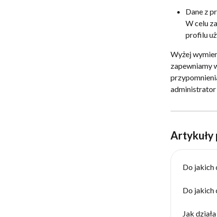
Dane z pr
W celu za
profilu u
Wyżej wymieni
zapewniamy wy
przypomnienia
administrator
Artykuły
Do jakich
Do jakich
Jak działa