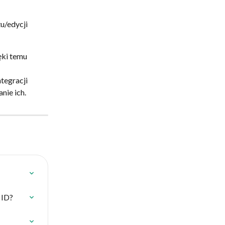
u/edycji 
ki temu 
tegracji 
nie ich.
 ID?