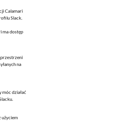
ji Calamari 
ofilu Slack.
ri ma dostęp 
przestrzeni 
yłanych na 
 móc działać 
Slacku.
 użyciem 