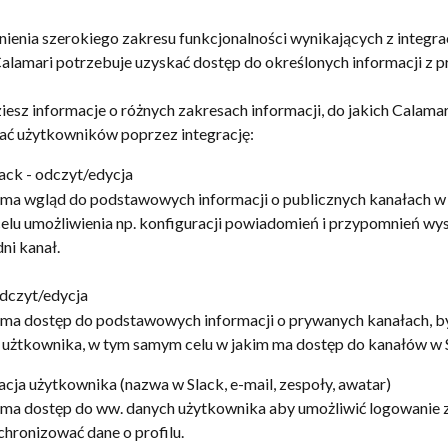
ienia szerokiego zakresu funkcjonalności wynikających z integrac
Calamari potrzebuje uzyskać dostęp do określonych informacji z pr
ziesz informacje o różnych zakresach informacji, do jakich Calama
ać użytkowników poprzez integrację:
ack - odczyt/edycja
 ma wgląd do podstawowych informacji o publicznych kanałach w 
celu umożliwienia np. konfiguracji powiadomień i przypomnień wys
ni kanał.
odczyt/edycja
 ma dostęp do podstawowych informacji o prywanych kanałach, by
u użtkownika, w tym samym celu w jakim ma dostęp do kanałów w 
acja użytkownika (nazwa w Slack, e-mail, zespoły, awatar)
 ma dostęp do ww. danych użytkownika aby umożliwić logowanie z
chronizować dane o profilu.